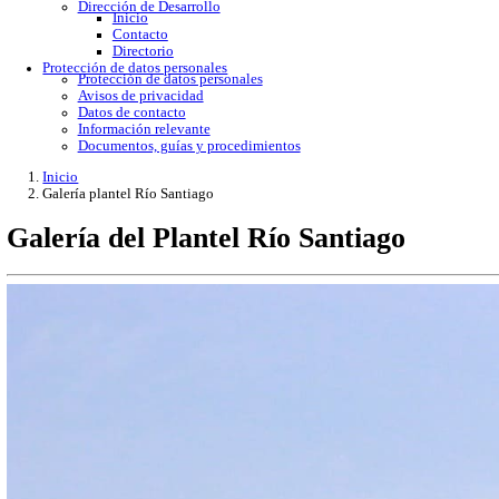
Gobierno Abierto
Protección de Datos Personales
Acceso a la información
Datos abiertos
Denuncias por incumplimiento
Apertura gubernamental
Buzón de quejas
Direcciones
Dirección Académica
inicio
Subdirección de Investigacion
Subdirección de Docencia
Planes y Programas de Estudio
Dirección Administrativa
Inicio
Información de trámites
Directorio
Contacto
Publicaciones
Dirección de Desarrollo
Inicio
Contacto
Directorio
Protección de datos personales
Protección de datos personales
Avisos de privacidad