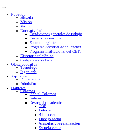
Nosotros
Historia
Misión
Visión
Normatividad
Condiciones generales de trabajo
Decreto de creación
Estatuto orgánico
Programa Sectorial de educación
Programa Institucional del CETI
Directorio telefónico
Código de conducta
Oferta educativa
Tecnólogo
Ingeniería
Aspirantes
Propedéutico
Admisión
Planteles
Colomos
Plantel Colomos
Galería
Desarrollo académico