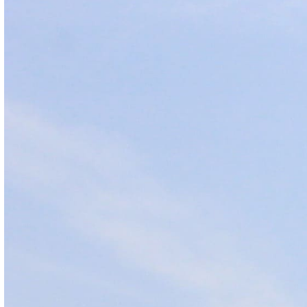
Datos de contacto
Información relevante
Documentos, guías y procedimientos
Inicio
Galería plantel Río Santiago
Galería del Plantel Río Santiag