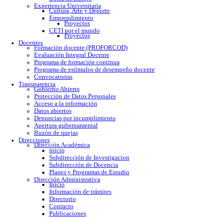
Calendario escolar
Trámites escolares
Colomos
Tonalá
Río Santiago
Reglamento
Becas
Servicio social
Prácticas profesionales
Formatos
Egresados
Proceso de titulación
Bolsa de trabajo
Experiencia Universitaria
Cultura, Arte y Deporte
Emprendimiento
Proyectos
CETI por el mundo
Proyectos
Docentes
Formación docente (PROFORCOD)
Evaluación Integral Docente
Programa de formación continua
Programa de estímulos de desempeño docente
Convocatorias
Transparencia