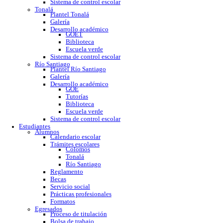
GOE
Tutorías
Biblioteca
Trabajo social
Asesorías y regularización
Escuela verde
Sistema de control escolar
Tonalá
Plantel Tonalá
Galería
Desarrollo académico
GOET
Biblioteca
Escuela verde
Sistema de control escolar
Río Santiago
Plantel Río Santiago
Galería
Desarrollo académico
GOE
Tutorías
Biblioteca
Escuela verde
Sistema de control escolar
Estudiantes
Alumnos