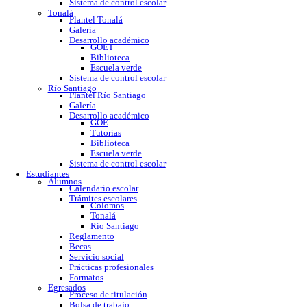
GOE
Tutorías
Biblioteca
Trabajo social
Asesorías y regularización
Escuela verde
Sistema de control escolar
Tonalá
Plantel Tonalá
Galería
Desarrollo académico
GOET
Biblioteca
Escuela verde
Sistema de control escolar
Río Santiago
Plantel Río Santiago
Galería
Desarrollo académico
GOE
Tutorías
Biblioteca
Escuela verde
Sistema de control escolar
Estudiantes
Alumnos