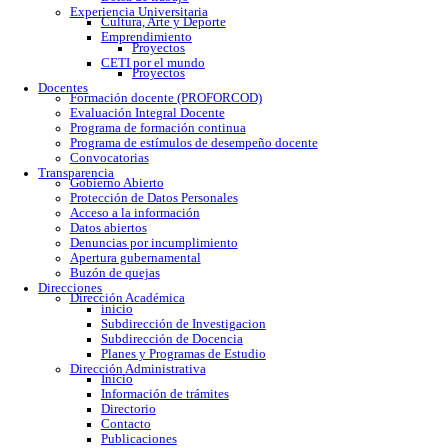
Calendario escolar
Trámites escolares
Colomos
Tonalá
Río Santiago
Reglamento
Becas
Servicio social
Prácticas profesionales
Formatos
Egresados
Proceso de titulación
Bolsa de trabajo
Experiencia Universitaria
Cultura, Arte y Deporte
Emprendimiento
Proyectos
CETI por el mundo
Proyectos
Docentes
Formación docente (PROFORCOD)
Evaluación Integral Docente
Programa de formación continua
Programa de estímulos de desempeño docente
Convocatorias
Transparencia