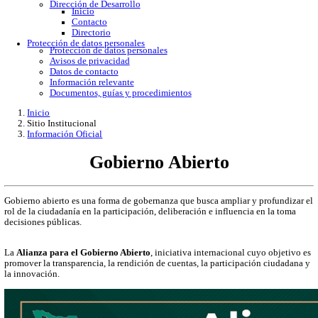
Gobierno Abierto
Protección de Datos Personales
Acceso a la información
Datos abiertos
Denuncias por incumplimiento
Apertura gubernamental
Buzón de quejas
Direcciones
Dirección Académica
inicio
Subdirección de Investigacion
Subdirección de Docencia
Planes y Programas de Estudio
Dirección Administrativa
Inicio
Información de trámites
Directorio
Contacto
Publicaciones
Dirección de Desarrollo
Inicio
Contacto
Directorio
Protección de datos personales
Protección de datos personales
Avisos de privacidad