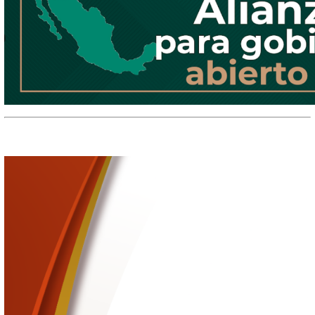
Datos de contacto
Información relevante
Documentos, guías y procedimientos
Inicio
Sitio Institucional
Información Oficial
Gobierno Abierto
Gobierno abierto es una forma de gobernanza que busca ampliar y
rol de la ciudadanía en la participación, deliberación e influenci
decisiones públicas.
La
Alianza para el Gobierno Abierto
, iniciativa internacional 
promover la transparencia, la rendición de cuentas, la participac
la innovación.