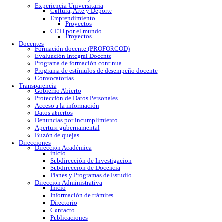
Calendario escolar
Trámites escolares
Colomos
Tonalá
Río Santiago
Reglamento
Becas
Servicio social
Prácticas profesionales
Formatos
Egresados
Proceso de titulación
Bolsa de trabajo
Experiencia Universitaria
Cultura, Arte y Deporte
Emprendimiento
Proyectos
CETI por el mundo
Proyectos
Docentes
Formación docente (PROFORCOD)
Evaluación Integral Docente
Programa de formación continua
Programa de estímulos de desempeño docente
Convocatorias
Transparencia