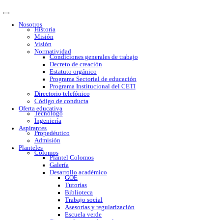
Nosotros
Historia
Misión
Visión
Normatividad
Condiciones generales de trabajo
Decreto de creación
Estatuto orgánico
Programa Sectorial de educación
Programa Institucional del CETI
Directorio telefónico
Código de conducta
Oferta educativa
Tecnólogo
Ingeniería
Aspirantes
Propedéutico
Admisión
Planteles
Colomos
Plantel Colomos
Galería
Desarrollo académico