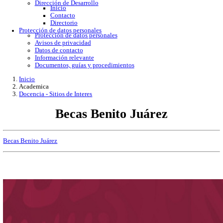
Gobierno Abierto
Protección de Datos Personales
Acceso a la información
Datos abiertos
Denuncias por incumplimiento
Apertura gubernamental
Buzón de quejas
Direcciones
Dirección Académica
inicio
Subdirección de Investigacion
Subdirección de Docencia
Planes y Programas de Estudio
Dirección Administrativa
Inicio
Información de trámites
Directorio
Contacto
Publicaciones
Dirección de Desarrollo
Inicio
Contacto
Directorio
Protección de datos personales
Protección de datos personales
Avisos de privacidad