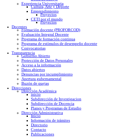
Calendario escolar
Trámites escolares
Colomos
Tonalá
Río Santiago
Reglamento
Becas
Servicio social
Prácticas profesionales
Formatos
Egresados
Proceso de titulación
Bolsa de trabajo
Experiencia Universitaria
Cultura, Arte y Deporte
Emprendimiento
Proyectos
CETI por el mundo
Proyectos
Docentes
Formación docente (PROFORCOD)
Evaluación Integral Docente
Programa de formación continua
Programa de estímulos de desempeño docente
Convocatorias
Transparencia