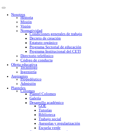
Nosotros
Historia
Misión
Visión
Normatividad
Condiciones generales de trabajo
Decreto de creación
Estatuto orgánico
Programa Sectorial de educación
Programa Institucional del CETI
Directorio telefónico
Código de conducta
Oferta educativa
Tecnólogo
Ingeniería
Aspirantes
Propedéutico
Admisión
Planteles
Colomos
Plantel Colomos
Galería
Desarrollo académico