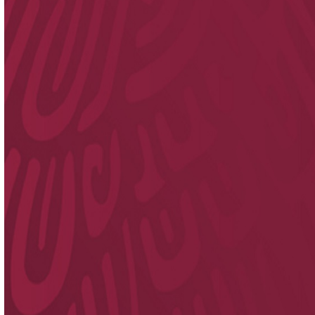
Datos de contacto
Información relevante
Documentos, guías y procedimientos
Inicio
Academica
Docencia - Sitios de Interes
Becas Benito Juárez
Becas Benito Juárez