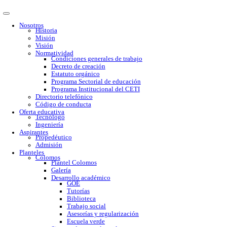
Nosotros
Historia
Misión
Visión
Normatividad
Condiciones generales de trabajo
Decreto de creación
Estatuto orgánico
Programa Sectorial de educación
Programa Institucional del CETI
Directorio telefónico
Código de conducta
Oferta educativa
Tecnólogo
Ingeniería
Aspirantes
Propedéutico
Admisión
Planteles
Colomos
Plantel Colomos
Galería
Desarrollo académico