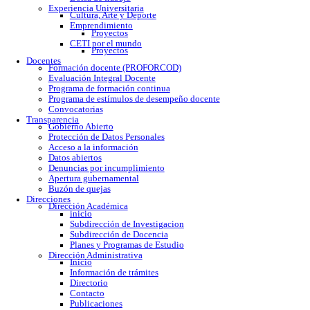
Calendario escolar
Trámites escolares
Colomos
Tonalá
Río Santiago
Reglamento
Becas
Servicio social
Prácticas profesionales
Formatos
Egresados
Proceso de titulación
Bolsa de trabajo
Experiencia Universitaria
Cultura, Arte y Deporte
Emprendimiento
Proyectos
CETI por el mundo
Proyectos
Docentes
Formación docente (PROFORCOD)
Evaluación Integral Docente
Programa de formación continua
Programa de estímulos de desempeño docente
Convocatorias
Transparencia