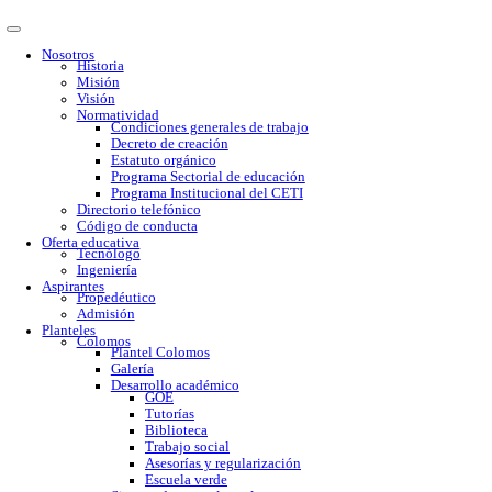
Nosotros
Historia
Misión
Visión
Normatividad
Condiciones generales de trabajo
Decreto de creación
Estatuto orgánico
Programa Sectorial de educación
Programa Institucional del CETI
Directorio telefónico
Código de conducta
Oferta educativa
Tecnólogo
Ingeniería
Aspirantes
Propedéutico
Admisión
Planteles
Colomos
Plantel Colomos
Galería
Desarrollo académico