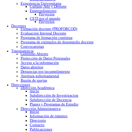
Calendario escolar
Trámites escolares
Colomos
Tonalá
Río Santiago
Reglamento
Becas
Servicio social
Prácticas profesionales
Formatos
Egresados
Proceso de titulación
Bolsa de trabajo
Experiencia Universitaria
Cultura, Arte y Deporte
Emprendimiento
Proyectos
CETI por el mundo
Proyectos
Docentes
Formación docente (PROFORCOD)
Evaluación Integral Docente
Programa de formación continua
Programa de estímulos de desempeño docente
Convocatorias
Transparencia