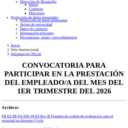
Gobierno Abierto
Protección de Datos Personales
Acceso a la información
Datos abiertos
Denuncias por incumplimiento
Apertura gubernamental
Buzón de quejas
Direcciones
Dirección Académica
inicio
Subdirección de Investigacion
Subdirección de Docencia
Planes y Programas de Estudio
Dirección Administrativa
Inicio
Información de trámites
Directorio
Contacto
Publicaciones
Dirección de Desarrollo
Inicio
Contacto
Directorio
Protección de datos personales
Protección de datos personales
Avisos de privacidad