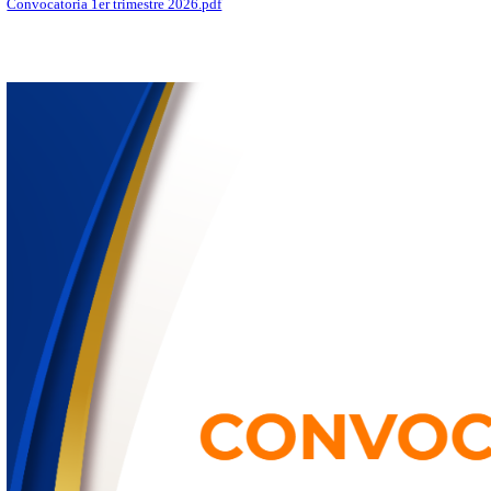
Datos de contacto
Información relevante
Documentos, guías y procedimientos
Inicio
Sitio Institucional
Información Oficial
CONVOCATORIA PAR
PARTICIPAR EN LA PREST
DEL EMPLEADO/A DEL ME
1ER TRIMESTRE DEL 2
Archivos
FR-01-DI-VA-500-18-03 Rev B Formato de cedula de evaluacion 
personal no docente (1).xls