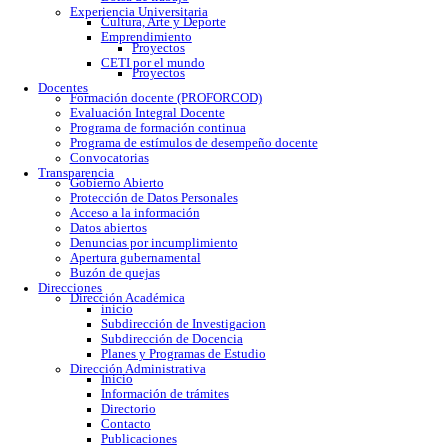
Calendario escolar
Trámites escolares
Colomos
Tonalá
Río Santiago
Reglamento
Becas
Servicio social
Prácticas profesionales
Formatos
Egresados
Proceso de titulación
Bolsa de trabajo
Experiencia Universitaria
Cultura, Arte y Deporte
Emprendimiento
Proyectos
CETI por el mundo
Proyectos
Docentes
Formación docente (PROFORCOD)
Evaluación Integral Docente
Programa de formación continua
Programa de estímulos de desempeño docente
Convocatorias
Transparencia