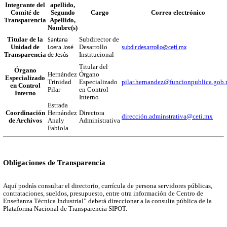
Calle Nueva Escocia No. 1885
Colonia Providencia 5ª sección.
Guadalajara, Jalisco. C.P. 44638.
Dirección de Correo Electrónico
unidad.transparencia@ceti.mx
Número de Teléfono
33 3641 3250 ext. 318
Horario de atención
9:00 a 15:00 horas