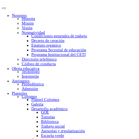
Nosotros
Historia
Misión
Visión
Normatividad
Condiciones generales de trabajo
Decreto de creación
Estatuto orgánico
Programa Sectorial de educación
Programa Institucional del CETI
Directorio telefónico
Código de conducta
Oferta educativa
Tecnólogo
Ingeniería
Aspirantes
Propedéutico
Admisión
Planteles
Colomos
Plantel Colomos
Galería
Desarrollo académico