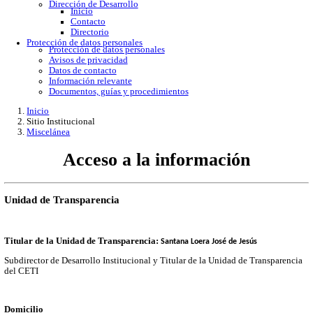
Gobierno Abierto
Protección de Datos Personales
Acceso a la información
Datos abiertos
Denuncias por incumplimiento
Apertura gubernamental
Buzón de quejas
Direcciones
Dirección Académica
inicio
Subdirección de Investigacion
Subdirección de Docencia
Planes y Programas de Estudio
Dirección Administrativa
Inicio
Información de trámites
Directorio
Contacto
Publicaciones
Dirección de Desarrollo
Inicio
Contacto
Directorio
Protección de datos personales
Protección de datos personales
Avisos de privacidad