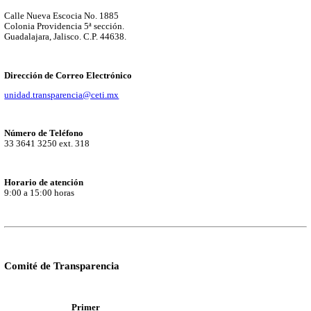
Datos de contacto
Información relevante
Documentos, guías y procedimientos
Inicio
Sitio Institucional
Miscelánea
Acceso a la información
Unidad de Transparencia
Titular de la Unidad de Transparencia:
Santana Loera José de Jes
Subdirector de Desarrollo Institucional y Titular de la Unidad de
del CETI
Domicilio