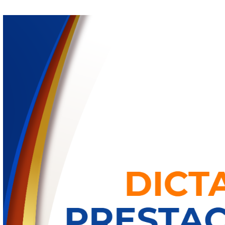
Datos de contacto
Información relevante
Documentos, guías y procedimientos
Inicio
Sitio Institucional
Información Oficial
DICTAMEN DEFINITIVO D
PRESTACIÓN DEL EMPLE
DEL MES DEL 1ER TRIMES
2026
Archivos
Dictamen.pdf