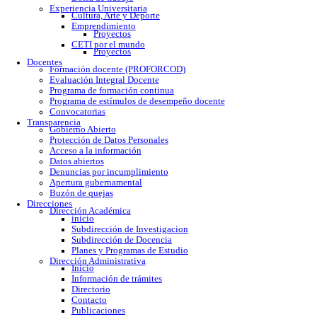
Calendario escolar
Trámites escolares
Colomos
Tonalá
Río Santiago
Reglamento
Becas
Servicio social
Prácticas profesionales
Formatos
Egresados
Proceso de titulación
Bolsa de trabajo
Experiencia Universitaria
Cultura, Arte y Deporte
Emprendimiento
Proyectos
CETI por el mundo
Proyectos
Docentes
Formación docente (PROFORCOD)
Evaluación Integral Docente
Programa de formación continua
Programa de estímulos de desempeño docente
Convocatorias
Transparencia