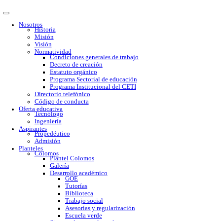
Nosotros
Historia
Misión
Visión
Normatividad
Condiciones generales de trabajo
Decreto de creación
Estatuto orgánico
Programa Sectorial de educación
Programa Institucional del CETI
Directorio telefónico
Código de conducta
Oferta educativa
Tecnólogo
Ingeniería
Aspirantes
Propedéutico
Admisión
Planteles
Colomos
Plantel Colomos
Galería
Desarrollo académico