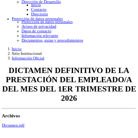
Gobierno Abierto
Protección de Datos Personales
Acceso a la información
Datos abiertos
Denuncias por incumplimiento
Apertura gubernamental
Buzón de quejas
Direcciones
Dirección Académica
inicio
Subdirección de Investigacion
Subdirección de Docencia
Planes y Programas de Estudio
Dirección Administrativa
Inicio
Información de trámites
Directorio
Contacto
Publicaciones
Dirección de Desarrollo
Inicio
Contacto
Directorio
Protección de datos personales
Protección de datos personales
Avisos de privacidad