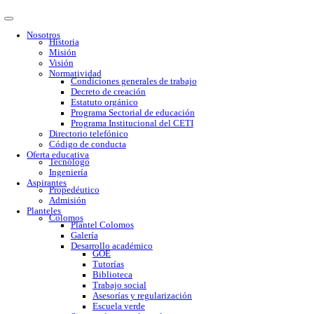
Nosotros
Historia
Misión
Visión
Normatividad
Condiciones generales de trabajo
Decreto de creación
Estatuto orgánico
Programa Sectorial de educación
Programa Institucional del CETI
Directorio telefónico
Código de conducta
Oferta educativa
Tecnólogo
Ingeniería
Aspirantes
Propedéutico
Admisión
Planteles
Colomos
Plantel Colomos
Galería
Desarrollo académico