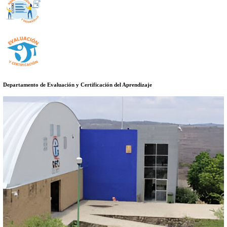
Datos de contacto
Información relevante
Documentos, guías y procedimientos
Anterior
Siguiente
SUBDIRECCIÓN DE DOCENCIA
La Subdirección de docencia se encarga de conformar las rutas d
acciones que dan seguimiento a los planes y programas de estudi
en la institución, acercamiento a la práctica escolar, academias, a
académica y proyectos complementarios que se requieran.
Así como generar orientaciones académicas para las actividades i
práctica escolar, trabajo colegiado, proceso de titulación y evalu
promoviendo programas y proyectos académicos y actividades ext
Además de generar todas aquellas sinergias, acciones y estrategia
fortalecer la formación profesional del personal docente de la ins
Departamento de Normalización y Desarrollo curricular