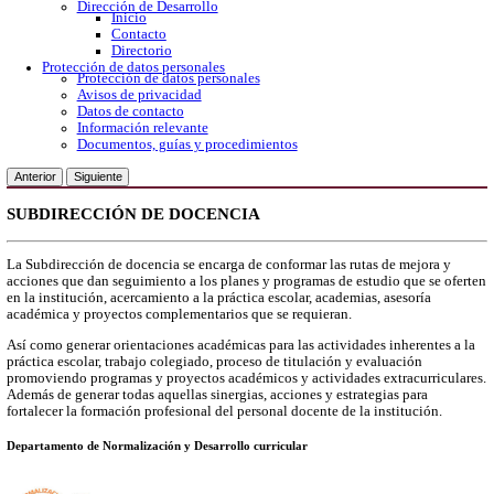
Gobierno Abierto
Protección de Datos Personales
Acceso a la información
Datos abiertos
Denuncias por incumplimiento
Apertura gubernamental
Buzón de quejas
Direcciones
Dirección Académica
inicio
Subdirección de Investigacion
Subdirección de Docencia
Planes y Programas de Estudio
Dirección Administrativa
Inicio
Información de trámites
Directorio
Contacto
Publicaciones
Dirección de Desarrollo
Inicio
Contacto
Directorio
Protección de datos personales
Protección de datos personales
Avisos de privacidad