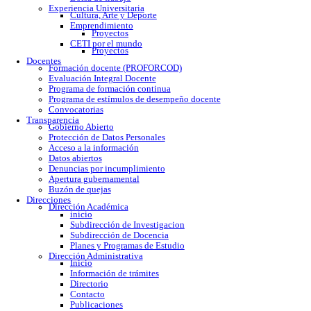
Calendario escolar
Trámites escolares
Colomos
Tonalá
Río Santiago
Reglamento
Becas
Servicio social
Prácticas profesionales
Formatos
Egresados
Proceso de titulación
Bolsa de trabajo
Experiencia Universitaria
Cultura, Arte y Deporte
Emprendimiento
Proyectos
CETI por el mundo
Proyectos
Docentes
Formación docente (PROFORCOD)
Evaluación Integral Docente
Programa de formación continua
Programa de estímulos de desempeño docente
Convocatorias
Transparencia