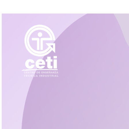
Datos de contacto
Información relevante
Documentos, guías y procedimientos
Inicio
Sitio Institucional
Miscelánea
Documentos, Guías y procedim
Guía para los Titulares de los Datos Personales
Documentos y Guías para el Sector Público
Documentos y Guías para el Sector Privado
Procedimiento para ejercer los Derechos ARCO para el sect
Guía para cumplir con los principios y deberes de la Ley G
Protección de Datos Personales en Posesión de Sujetos Obl