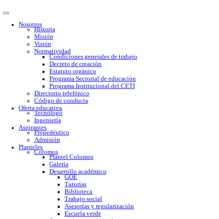
Nosotros
Historia
Misión
Visión
Normatividad
Condiciones generales de trabajo
Decreto de creación
Estatuto orgánico
Programa Sectorial de educación
Programa Institucional del CETI
Directorio telefónico
Código de conducta
Oferta educativa
Tecnólogo
Ingeniería
Aspirantes
Propedéutico
Admisión
Planteles
Colomos
Plantel Colomos
Galería
Desarrollo académico