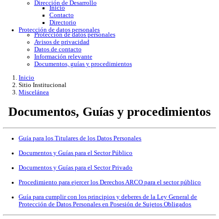
Gobierno Abierto
Protección de Datos Personales
Acceso a la información
Datos abiertos
Denuncias por incumplimiento
Apertura gubernamental
Buzón de quejas
Direcciones
Dirección Académica
inicio
Subdirección de Investigacion
Subdirección de Docencia
Planes y Programas de Estudio
Dirección Administrativa
Inicio
Información de trámites
Directorio
Contacto
Publicaciones
Dirección de Desarrollo
Inicio
Contacto
Directorio
Protección de datos personales
Protección de datos personales
Avisos de privacidad