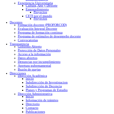
Calendario escolar
Trámites escolares
Colomos
Tonalá
Río Santiago
Reglamento
Becas
Servicio social
Prácticas profesionales
Formatos
Egresados
Proceso de titulación
Bolsa de trabajo
Experiencia Universitaria
Cultura, Arte y Deporte
Emprendimiento
Proyectos
CETI por el mundo
Proyectos
Docentes
Formación docente (PROFORCOD)
Evaluación Integral Docente
Programa de formación continua
Programa de estímulos de desempeño docente
Convocatorias
Transparencia