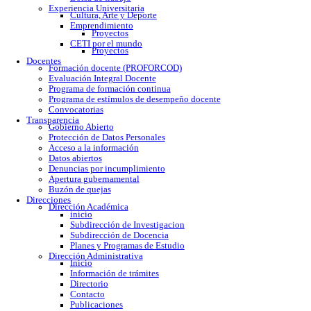
Calendario escolar
Trámites escolares
Colomos
Tonalá
Río Santiago
Reglamento
Becas
Servicio social
Prácticas profesionales
Formatos
Egresados
Proceso de titulación
Bolsa de trabajo
Experiencia Universitaria
Cultura, Arte y Deporte
Emprendimiento
Proyectos
CETI por el mundo
Proyectos
Docentes
Formación docente (PROFORCOD)
Evaluación Integral Docente
Programa de formación continua
Programa de estímulos de desempeño docente
Convocatorias
Transparencia