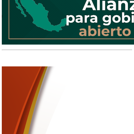
Datos de contacto
Información relevante
Documentos, guías y procedimientos
Inicio
Sitio Institucional
Información Oficial
Gobierno Abierto
Gobierno abierto es una forma de gobernanza que busca ampliar y
rol de la ciudadanía en la participación, deliberación e influenci
decisiones públicas.
La
Alianza para el Gobierno Abierto
, iniciativa internacional 
promover la transparencia, la rendición de cuentas, la participac
la innovación.