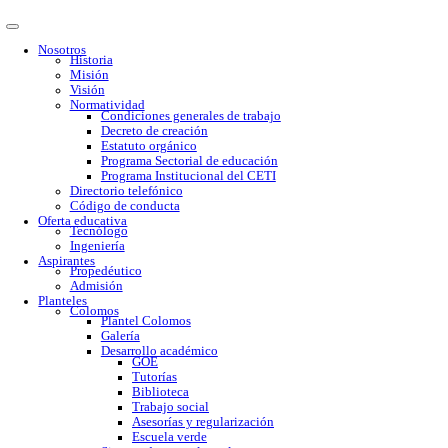
Nosotros
Historia
Misión
Visión
Normatividad
Condiciones generales de trabajo
Decreto de creación
Estatuto orgánico
Programa Sectorial de educación
Programa Institucional del CETI
Directorio telefónico
Código de conducta
Oferta educativa
Tecnólogo
Ingeniería
Aspirantes
Propedéutico
Admisión
Planteles
Colomos
Plantel Colomos
Galería
Desarrollo académico