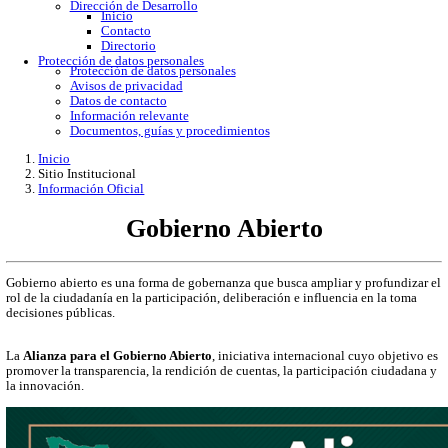
Gobierno Abierto
Protección de Datos Personales
Acceso a la información
Datos abiertos
Denuncias por incumplimiento
Apertura gubernamental
Buzón de quejas
Direcciones
Dirección Académica
inicio
Subdirección de Investigacion
Subdirección de Docencia
Planes y Programas de Estudio
Dirección Administrativa
Inicio
Información de trámites
Directorio
Contacto
Publicaciones
Dirección de Desarrollo
Inicio
Contacto
Directorio
Protección de datos personales
Protección de datos personales
Avisos de privacidad