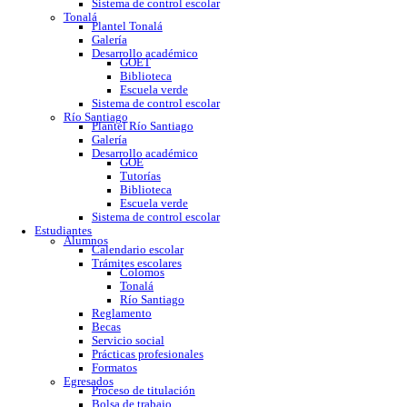
GOE
Tutorías
Biblioteca
Trabajo social
Asesorías y regularización
Escuela verde
Sistema de control escolar
Tonalá
Plantel Tonalá
Galería
Desarrollo académico
GOET
Biblioteca
Escuela verde
Sistema de control escolar
Río Santiago
Plantel Río Santiago
Galería
Desarrollo académico
GOE
Tutorías
Biblioteca
Escuela verde
Sistema de control escolar
Estudiantes
Alumnos