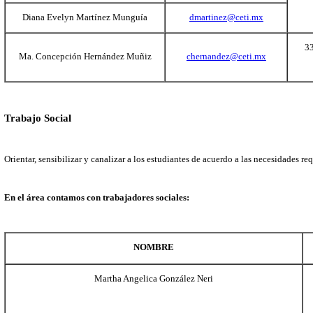
Cecilia Monjaraz Solache
Psicología
Brinda atención primaria en el acompañamiento psicológico de lo
Contamos con psicólogos:
NOMBRE
CORREO
Jessica Rodríguez Ruiz
jrodriguezr@cet