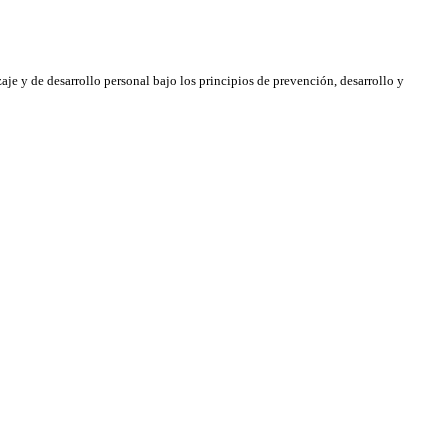
DUCATIVA Y TUTORÍA
través de estrategias de seguimiento, canalización oportuna y act