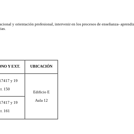
GOET
GABINETE DE ORIENTACIÓN E
ándole orientación y apoyo para prevenir situaciones de riesgo, a 
ia, docentes y áreas de atención como: