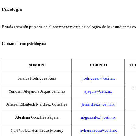
Orientación Educativa
Participa en la formación integral del estudiante, proporcionando
atención a la diversidad a través de la impartición de talleres y c
Contamos con orientadoras educativas:
NOMBRE
CORREO
Carmen Moreno Cervantes
cmoreno@ceti.mx
cmonjaraz@ceti.m