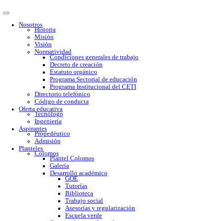
Nosotros
Historia
Misión
Visión
Normatividad
Condiciones generales de trabajo
Decreto de creación
Estatuto orgánico
Programa Sectorial de educación
Programa Institucional del CETI
Directorio telefónico
Código de conducta
Oferta educativa
Tecnólogo
Ingeniería
Aspirantes
Propedéutico
Admisión
Planteles
Colomos
Plantel Colomos
Galería
Desarrollo académico