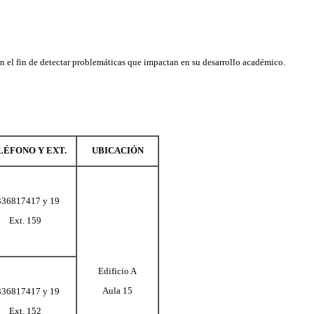
 orientación vocacional y orientación profesional, intervenir en lo
iclos de conferencias.
TELÉFONO Y EXT.
UBICACIÓN
3336817417 y 19
Ext. 150
Edificio E
Aula 12
3336817417 y 19
x