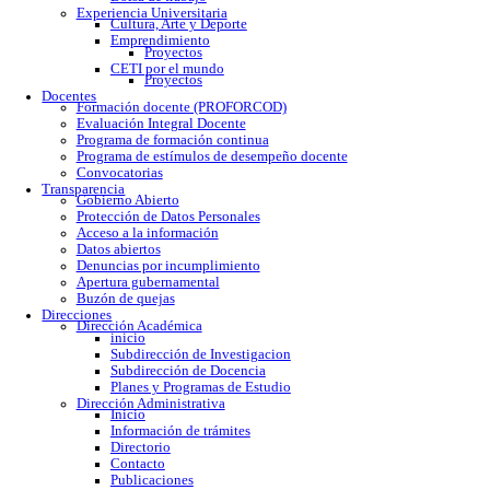
Calendario escolar
Trámites escolares
Colomos
Tonalá
Río Santiago
Reglamento
Becas
Servicio social
Prácticas profesionales
Formatos
Egresados
Proceso de titulación
Bolsa de trabajo
Experiencia Universitaria
Cultura, Arte y Deporte
Emprendimiento
Proyectos
CETI por el mundo
Proyectos
Docentes
Formación docente (PROFORCOD)
Evaluación Integral Docente
Programa de formación continua
Programa de estímulos de desempeño docente
Convocatorias
Transparencia