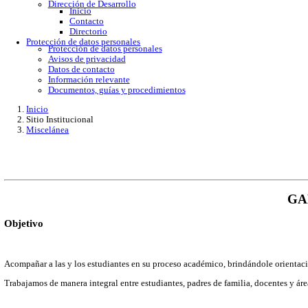
Gobierno Abierto
Protección de Datos Personales
Acceso a la información
Datos abiertos
Denuncias por incumplimiento
Apertura gubernamental
Buzón de quejas
Direcciones
Dirección Académica
inicio
Subdirección de Investigacion
Subdirección de Docencia
Planes y Programas de Estudio
Dirección Administrativa
Inicio
Información de trámites
Directorio
Contacto
Publicaciones
Dirección de Desarrollo
Inicio
Contacto
Directorio
Protección de datos personales
Protección de datos personales
Avisos de privacidad