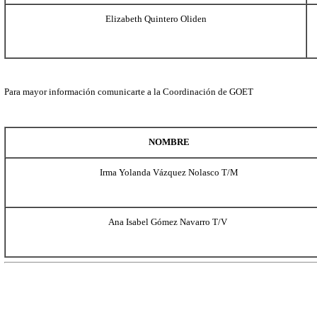
Yuridian Alejandra Jaquis Sánchez
ajaquis@ceti.
Jahzeel Elizabeth Martínez González
jemartinez@cet
Abraham González Zapata
abgonzalez@cet
Nuri Violeta Hernández Monroy
nvhernandez@ce
Diana Evelyn Martínez Munguía
dmartinez@ceti
Ma. Concepción Hernández Muñiz
chernandez@cet
Trabajo Social