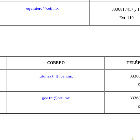
3336817417 y 19
mx
Ext. 159
i.mx
i.mx
Edificio A
Aula 15
3336817417 y 19
ti.mx
Ext. 152
.mx
3336817417 y 19
i.mx
Ext. 149