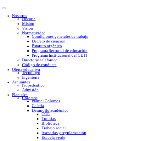
Nosotros
Historia
Misión
Visión
Normatividad
Condiciones generales de trabajo
Decreto de creación
Estatuto orgánico
Programa Sectorial de educación
Programa Institucional del CETI
Directorio telefónico
Código de conducta
Oferta educativa
Tecnólogo
Ingeniería
Aspirantes
Propedéutico
Admisión
Planteles
Colomos
Plantel Colomos
Galería
Desarrollo académico