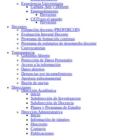
Calendario escolar
Trámites escolares
Colomos
Tonalá
Río Santiago
Reglamento
Becas
Servicio social
Prácticas profesionales
Formatos
Egresados
Proceso de titulación
Bolsa de trabajo
Experiencia Universitaria
Cultura, Arte y Deporte
Emprendimiento
Proyectos
CETI por el mundo
Proyectos
Docentes
Formación docente (PROFORCOD)
Evaluación Integral Docente
Programa de formación continua
Programa de estímulos de desempeño docente
Convocatorias
Transparencia