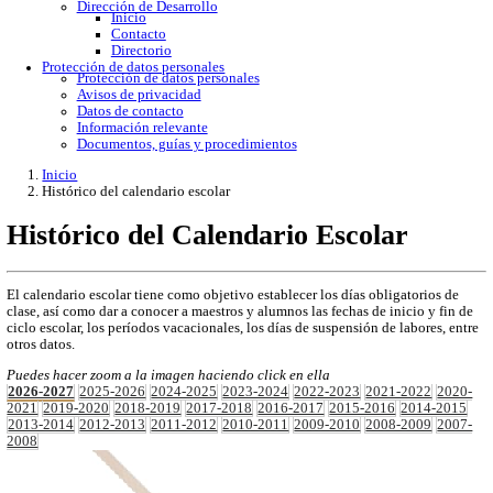
Gobierno Abierto
Protección de Datos Personales
Acceso a la información
Datos abiertos
Denuncias por incumplimiento
Apertura gubernamental
Buzón de quejas
Direcciones
Dirección Académica
inicio
Subdirección de Investigacion
Subdirección de Docencia
Planes y Programas de Estudio
Dirección Administrativa
Inicio
Información de trámites
Directorio
Contacto
Publicaciones
Dirección de Desarrollo
Inicio
Contacto
Directorio
Protección de datos personales
Protección de datos personales
Avisos de privacidad