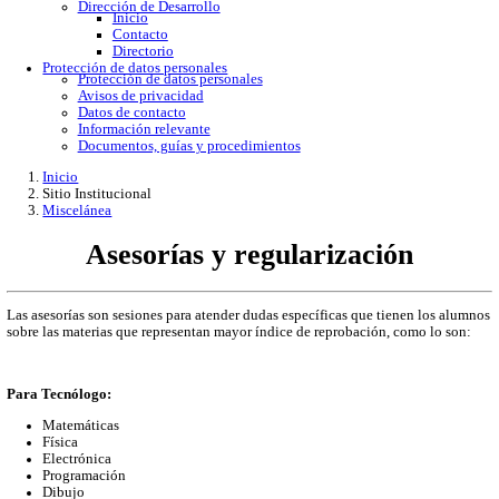
Gobierno Abierto
Protección de Datos Personales
Acceso a la información
Datos abiertos
Denuncias por incumplimiento
Apertura gubernamental
Buzón de quejas
Direcciones
Dirección Académica
inicio
Subdirección de Investigacion
Subdirección de Docencia
Planes y Programas de Estudio
Dirección Administrativa
Inicio
Información de trámites
Directorio
Contacto
Publicaciones
Dirección de Desarrollo
Inicio
Contacto
Directorio
Protección de datos personales
Protección de datos personales
Avisos de privacidad