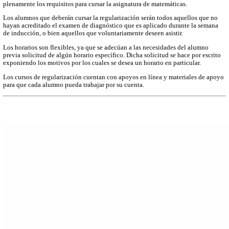
Para Ingeniería:
Matemáticas
Física
Electrónica
Programación
Control de Procesos
Las asesorías se atienden de acuerdo a la disponibilidad de horar
profesores o bien los días sábado en horario de 08:00 a 15:00 pa
de 08:00 a 20:00 para ingeniería.
En el caso de que las asesorías sean ofrecidas por parte de algún 
que te presentes en el horario acordado con tu maestro en el espac
indique.
Las asesorías de los días sábado, no es necesario hacer cita basta 
en la planta baja del edificio "L" y allí te darán información.