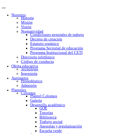
Nosotros
Historia
Misión
Visión
Normatividad
Condiciones generales de trabajo
Decreto de creación
Estatuto orgánico
Programa Sectorial de educación
Programa Institucional del CETI
Directorio telefónico
Código de conducta
Oferta educativa
Tecnólogo
Ingeniería
Aspirantes
Propedéutico
Admisión
Planteles
Colomos
Plantel Colomos
Galería
Desarrollo académico