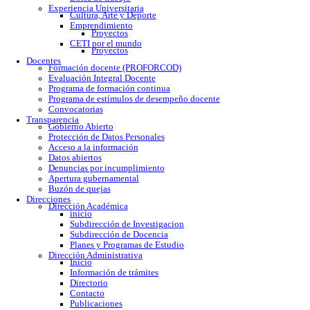
Calendario escolar
Trámites escolares
Colomos
Tonalá
Río Santiago
Reglamento
Becas
Servicio social
Prácticas profesionales
Formatos
Egresados
Proceso de titulación
Bolsa de trabajo
Experiencia Universitaria
Cultura, Arte y Deporte
Emprendimiento
Proyectos
CETI por el mundo
Proyectos
Docentes
Formación docente (PROFORCOD)
Evaluación Integral Docente
Programa de formación continua
Programa de estímulos de desempeño docente
Convocatorias
Transparencia