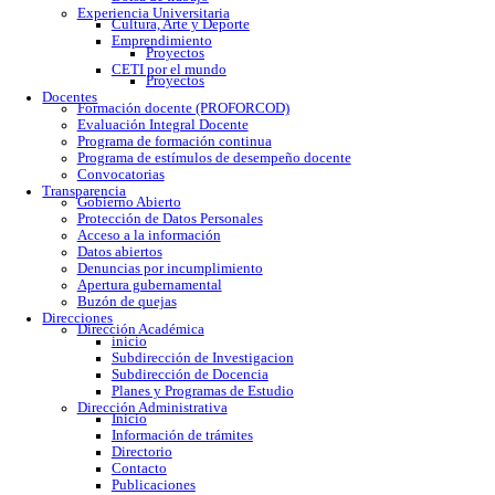
Calendario escolar
Trámites escolares
Colomos
Tonalá
Río Santiago
Reglamento
Becas
Servicio social
Prácticas profesionales
Formatos
Egresados
Proceso de titulación
Bolsa de trabajo
Experiencia Universitaria
Cultura, Arte y Deporte
Emprendimiento
Proyectos
CETI por el mundo
Proyectos
Docentes
Formación docente (PROFORCOD)
Evaluación Integral Docente
Programa de formación continua
Programa de estímulos de desempeño docente
Convocatorias
Transparencia