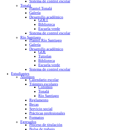
GOE
Tutorías
Biblioteca
Trabajo social
Asesorías y regularización
Escuela verde
Sistema de control escolar
Tonalá
Plantel Tonalá
Galería
Desarrollo académico
GOET
Biblioteca
Escuela verde
Sistema de control escolar
Río Santiago
Plantel Río Santiago
Galería
Desarrollo académico
GOE
Tutorías
Biblioteca
Escuela verde
Sistema de control escolar
Estudiantes
Alumnos