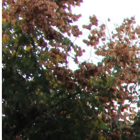
Datos de contacto
Información relevante
Documentos, guías y procedimientos
Inicio
Galería plantel Tonalá
Galería del Plantel Tonalá