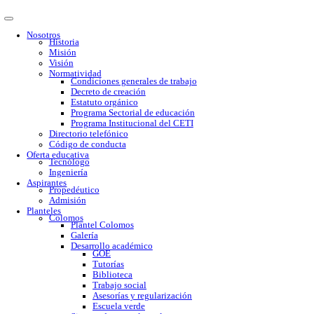
Nosotros
Historia
Misión
Visión
Normatividad
Condiciones generales de trabajo
Decreto de creación
Estatuto orgánico
Programa Sectorial de educación
Programa Institucional del CETI
Directorio telefónico
Código de conducta
Oferta educativa
Tecnólogo
Ingeniería
Aspirantes
Propedéutico
Admisión
Planteles
Colomos
Plantel Colomos
Galería
Desarrollo académico