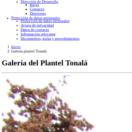
Gobierno Abierto
Protección de Datos Personales
Acceso a la información
Datos abiertos
Denuncias por incumplimiento
Apertura gubernamental
Buzón de quejas
Direcciones
Dirección Académica
inicio
Subdirección de Investigacion
Subdirección de Docencia
Planes y Programas de Estudio
Dirección Administrativa
Inicio
Información de trámites
Directorio
Contacto
Publicaciones
Dirección de Desarrollo
Inicio
Contacto
Directorio
Protección de datos personales
Protección de datos personales
Avisos de privacidad